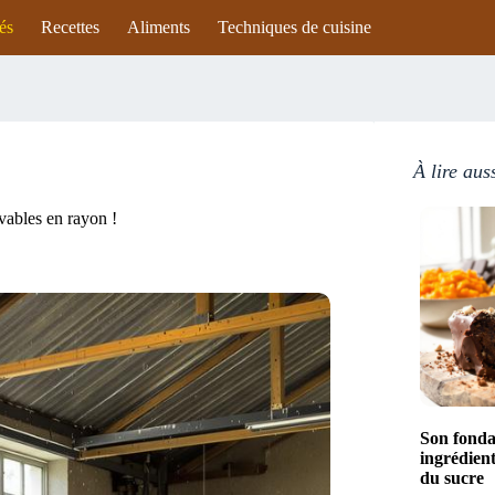
és
Recettes
Aliments
Techniques de cuisine
À lire aus
vables en rayon !
Son fonda
ingrédient
du sucre