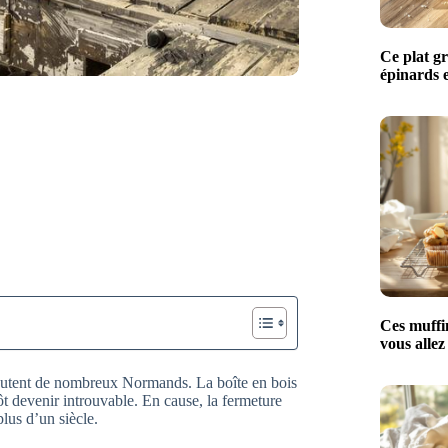
Ce plat g
épinards e
Ces muffin
vous allez
doutent de nombreux Normands. La boîte en bois
t devenir introuvable. En cause, la fermeture
lus d’un siècle.