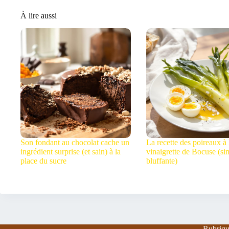
À lire aussi
Son fondant au chocolat cache un
La recette des poireaux à 
ingrédient surprise (et sain) à la
vinaigrette de Bocuse (si
place du sucre
bluffante)
Rubriqu