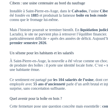
Cibem : une usine centenaire au bord du naufrage
Installée à Saint-Pierre-en-Auge, dans le
Calvados
, l’usine
Cib
été fondée en
1885
et produisait la fameuse
boîte en bois ronde
connu que le fromage lui-même.
Mais l’histoire pourrait se terminer bientôt. En
liquidation judic
Lactalis), le site ne parvient plus à retrouver l’équilibre financie
particulièrement difficile » après des années de déficit. Aujourd’h
premier semestre 2026
.
Un séisme pour les habitants et les salariés
À Saint-Pierre-en-Auge, la nouvelle a été vécue comme un choc.
de produire des boîtes : il porte une identité locale forte. C’est 
une habitante émue.
Ce sentiment est partagé par
les 104 salariés de l’usine
, dont ce
employée avec
55 ans d’ancienneté
parle d’un arrêt brutal et i
surprise, sans concertation suffisante.
Quel avenir pour la boîte en bois ?
Cette fermeture pose une question concrète mais essentielle :
com