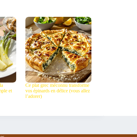
la
Ce plat grec méconnu transforme
mple et
vos épinards en délice (vous allez
l’adorer)
es