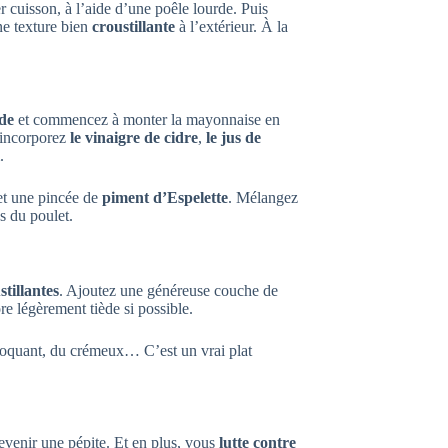
er cuisson, à l’aide d’une poêle lourde. Puis
ne texture bien
croustillante
à l’extérieur. À la
de
et commencez à monter la mayonnaise en
, incorporez
le vinaigre de cidre
,
le jus de
.
 et une pincée de
piment d’Espelette
. Mélangez
s du poulet.
tillantes
. Ajoutez une généreuse couche de
re légèrement tiède si possible.
croquant, du crémeux… C’est un vrai plat
evenir une pépite. Et en plus, vous
lutte contre