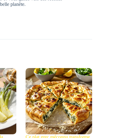
belle planète.
la
Ce plat grec méconnu transforme