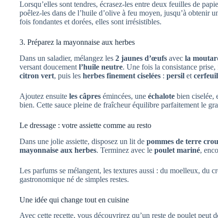
Lorsqu’elles sont tendres, écrasez-les entre deux feuilles de papi
poêlez-les dans de l’huile d’olive à feu moyen, jusqu’à obtenir u
fois fondantes et dorées, elles sont irrésistibles.
3. Préparez la mayonnaise aux herbes
Dans un saladier, mélangez les
2 jaunes d’œufs
avec
la moutar
versant doucement
l’huile neutre
. Une fois la consistance prise
citron vert
, puis les
herbes finement ciselées
:
persil
et
cerfeuil
Ajoutez ensuite
les câpres
émincées, une
échalote
bien ciselée,
bien. Cette sauce pleine de fraîcheur équilibre parfaitement le gra
Le dressage : votre assiette comme au resto
Dans une jolie assiette, disposez un lit de
pommes de terre crous
mayonnaise aux herbes
. Terminez avec le
poulet mariné
, enco
Les parfums se mélangent, les textures aussi : du moelleux, du 
gastronomique né de simples restes.
Une idée qui change tout en cuisine
Avec cette recette, vous découvrirez qu’un reste de poulet peut d