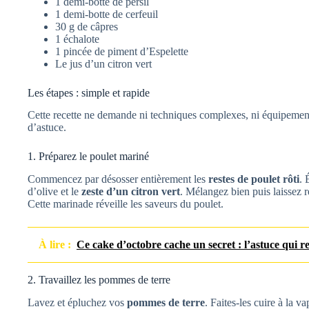
1 demi-botte de persil
1 demi-botte de cerfeuil
30 g de câpres
1 échalote
1 pincée de piment d’Espelette
Le jus d’un citron vert
Les étapes : simple et rapide
Cette recette ne demande ni techniques complexes, ni équipements
d’astuce.
1. Préparez le poulet mariné
Commencez par désosser entièrement les
restes de poulet rôti
. 
d’olive et le
zeste d’un citron vert
. Mélangez bien puis laissez 
Cette marinade réveille les saveurs du poulet.
À lire :
Ce cake d’octobre cache un secret : l’astuce qui r
2. Travaillez les pommes de terre
Lavez et épluchez vos
pommes de terre
. Faites-les cuire à la v