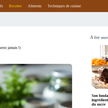
és
Recettes
Aliments
Techniques de cuisine
À lire aus
erez jamais !)
Son fonda
ingrédient
du sucre